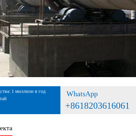
тва: 1 миллион в год
WhatsApp
тай
+8618203616061
екта