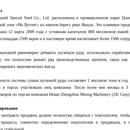
те
uanli Special Steel Co., Ltd. расположена в промышленном парке Цзи
кой зоне «Ма Вутонг» на южном берегу реки Янцзы. Это ключевое предп
вана 12 марта 2009 года с уставным капиталом 800 миллионов юаней
площадью 2500 акров и в настоящее время насчитывает более 1500 сотру
катышей равномерно добавить кусковую руду, использовать отработан
е, что полностью решает ряд производственных проблем, таких как
 хороших экономических выгод.
ность системы сушки кусковой руды составляет 1 миллион тонн в год.
 и в торгах участвовали пять компании. После более чем месяца и 
воров по торгам компания Henan Zhengzhou Mining Machinery (ZK Corp) 
тирования
 контракта продавец должен полностью общаться с покупателем, чтобы 
 процесса, совместно определенному покупателем и продавцом, и га
и стабильной.