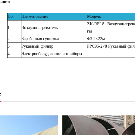
вания
Но.
Наименование
Модель
ZK-RFL8 Воздухонагрев
1
Воздухонагреватель
газ
2
Барабанная сушилка
Φ3.2×22м
3
Рукавный фильтр
PPC96-2×8 Рукавный фил
4
Электрооборудование и приборы
е