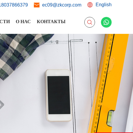
English
18037866379
ec09@zkcorp.com
СТИ
О НАС
КОНТАКТЫ