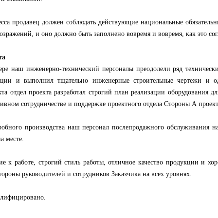
есса продавец должен соблюдать действующие национальные обязательн
озражений, и оно должно быть заполнено вовремя и вовремя, как это сог
та
ере наш инженерно-технический персоналы преодолели ряд технически
ации и выполнил тщательно инженерные строительные чертежи и од
та отдел проекта разработал строгий план реализации оборудования дл
тивном сотрудничестве и поддержке проектного отдела Стороны А проект
робного производства наш персонал послепродажного обслуживания нах
а месте.
е к работе, строгий стиль работы, отличное качество продукции и х
тороны руководителей и сотрудников Заказчика на всех уровнях.
алифицировано.