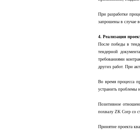
При разработке проц
запрошены в случае в
4. Реализация проек
После победы в тенд
тендерной документ
требованиями контрак
других работ. При ак
Во время процесса п
устранить проблемы н
Позитивное отношени
похвалу ZK Corp со с
Принятие проекта кв