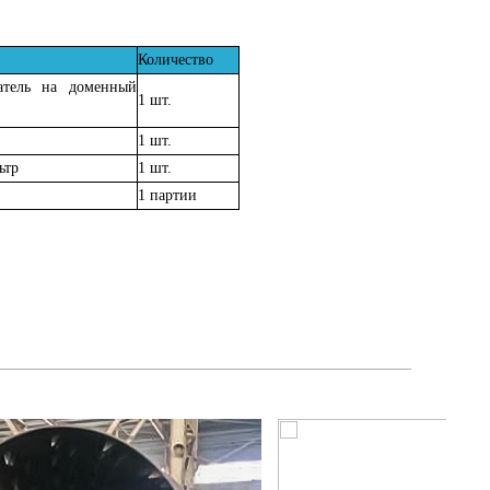
Количество
атель на доменный
1 шт.
1 шт.
ьтр
1 шт.
1 партии