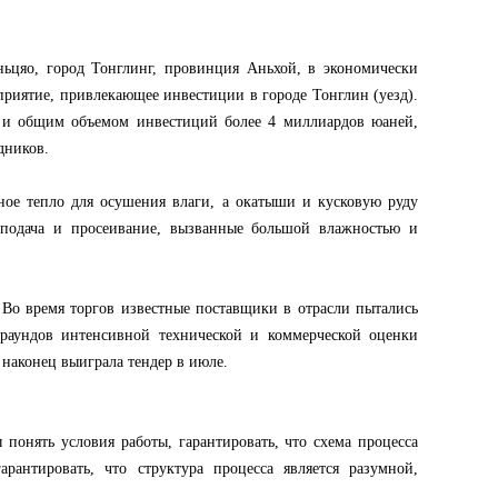
ньцяо, город Тонглинг, провинция Аньхой, в экономически
риятие, привлекающее инвестиции в городе Тонглин (уезд).
 и общим объемом инвестиций более 4 миллиардов юаней,
дников.
ное тепло для осушения влаги, а окатыши и кусковую руду
 подача и просеивание, вызванные большой влажностью и
 Во время торгов известные поставщики в отрасли пытались
3 раундов интенсивной технической и коммерческой оценки
наконец выиграла тендер в июле.
понять условия работы, гарантировать, что схема процесса
рантировать, что структура процесса является разумной,