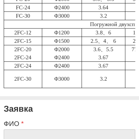
FC-24
Φ2400
3.64
FC-30
Φ3000
3.2
Погружной двухспи
2FC-12
Φ1200
3.8、6
17
2FC-15
Φ1500
2.5、4、 6
22
2FC-20
Φ2000
3.6、5.5
77
2FC-24
Φ2400
3.67
2FC-24
Φ2400
3.67
2FC-30
Φ3000
3.2
Заявка
ФИО
*