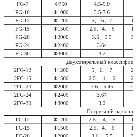
FG-7
Φ750
4.5-9.9
2
FG-10
Φ1000
3.5-7.6
4
FG-12
Φ1200
5、 6、7
11
FG-15
Φ1500
2.5、4、 6
11
FG-20
Φ2000
3.6、5.5
38
FG-24
Φ2400
3.64
FG-30
Φ3000
3.2
Двухспиральный классификат
2FG-12
Φ1200
5、6、 7
23
2FG-15
Φ1500
2.5、 4、 6
22
2FG-20
Φ2000
3.6、5.45
77
2FG-24
Φ2400
3.67
2FG-30
Φ3000
3.2
Погружной односпи
FC-12
Φ1200
2.5、 4、 6
11
FC-15
Φ1500
2.5、4、 6
11
FC-20
Φ2000
3.6、 5.5
38