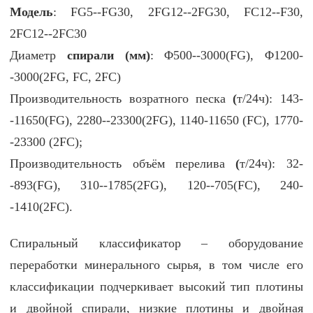
Модель
:
FG5--
FG30,
2FG12--
2FG30,
FC12--
F30,
2
FC12--2
FC30
Диаметр
спирали (мм)
:
Φ500--3000(
FG
),
Φ1200-
-3000(
2FG,
FC, 2
FC
)
Производительность в
озратного песка
(
т/24ч)
:
143-
-
11650(
FG
),
2280--
23300(
2FG
), 1140-11650 (
FC
), 1770-
-23300 (2
FC
);
Производительность
объём перелива
(
т/24ч)
:
32-
-893
(
FG
), 310--1785
(
2FG
), 120--705
(
FC
), 240-
-1410
(2
FC
).
Спиральный классификатор – оборудование
переработки минерального сырья, в том числе его
классификации подчеркивает высокий тип плотины
и двойной спирали, низкие плотины и двойная