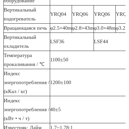
оборудование
Вертикальный
YRQ04
YRQ06
YRQ06
YRQ0
подогреватель
Вращающаяся печь
φ2.5×40m
φ2.8×43m
φ3.0×48m
φ3.2
Вертикальный
LSF36
LSF44
охладитель
Температура
1100±50
прокаливания / ℃
Индекс
энергопотребления /
1200±100
(кКал / кг)
Индекс
энергопотребления /
40±5
(кВт • ч / т)
Известняк: Лайм
1.7~1.78:1