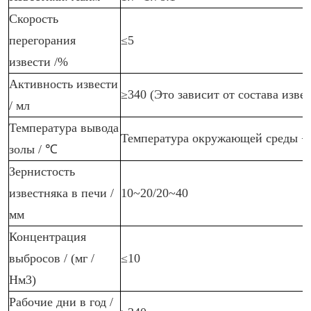
Скорость
перегорания
≤5
извести /%
Активность извести
≥340 (Это зависит от состава изве
/ мл
Температура вывода
Температура окружающей среды +
золы / ℃
Зернистость
известняка в печи /
10~20/20~40
мм
Концентрация
выбросов / (мг /
≤10
Нм3)
Рабочие дни в год /