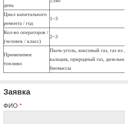
≥340
день
Цикл капитального
1~3
ремонта / год
Кол-во операторов /
2~3
(человек / класс)
Пыль-уголь, коксовый газ, газ из д
Применимое
кальция, природный газ, дизельно
топливо
биомассы
Заявка
ФИО
*