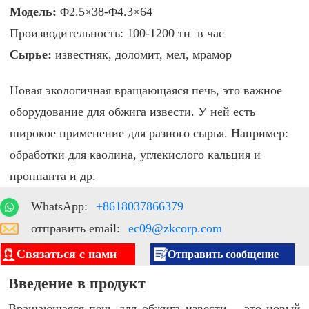
Модель:
Φ2.5×38-Φ4.3×64
Производительность:
100-1200 тн в час
Сырье:
известняк, доломит, мел, мрамор
Новая экологичная вращающаяся печь, это важное
оборудование для обжига извести. У ней есть
широкое применение для разного сырья. Например:
обработки для каолина, углекислого кальция и
проппанта и др
.
WhatsApp:
+8618037866379
отправить email:
ec09@zkcorp.com
Связаться с нами
Отправить сообщение
Введение в продукт
Вращающаяся печь для обжига извести – это новый