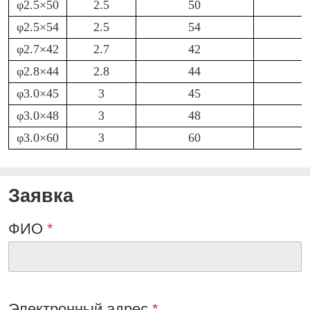
φ2.5×50
2.5
50
φ2.5×54
2.5
54
φ2.7×42
2.7
42
φ2.8×44
2.8
44
φ3.0×45
3
45
φ3.0×48
3
48
φ3.0×60
3
60
Заявка
ФИО
*
Электронный адрес
*