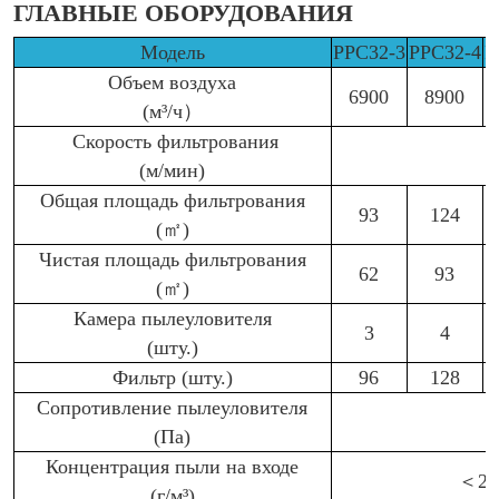
ГЛАВНЫЕ ОБОРУДОВАНИЯ
Модель
PPC32-3
PPC32-4
P
Объем воздуха
6900
8900
(м³/ч）
Скорость
фильтрования
(м/мин)
Общая площадь фильтрования
93
124
(㎡)
Чистая площадь фильтрования
62
93
(㎡)
Камера пылеуловителя
3
4
(шту.)
Фильтр (шту.)
96
128
Сопротивление пылеуловителя
(Па)
Концентрация пыли на входе
＜20
(г/м³)