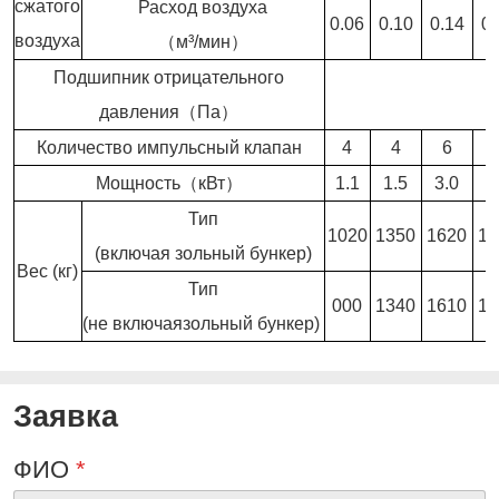
сжатого
Расход воздуха
0.06
0.10
0.14
0.
воздуха
（м³/мин）
Подшипник отрицательного
давления（Па）
Количество импульсный клапан
4
4
6
Мощность（кВт）
1.1
1.5
3.0
3
Тип
1020
1350
1620
18
(включая зольный бункер)
Вес (кг)
Тип
000
1340
1610
18
(не включаязольный бункер)
Заявка
ФИО
*