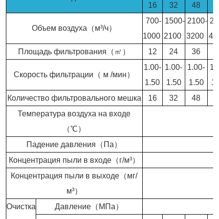
16
32
48
6
700-
1500-
2100-
29
Объем воздуха（м³/ч）
1000
2100
3200
43
Площадь фильтрования（㎡）
12
24
36
4
1.00-
1.00-
1.00-
1.
Скорость фильтрации（ м /мин）
1.50
1.50
1.50
1.
Количество фильтровального мешка
16
32
48
6
Температура воздуха на входе
（℃）
Падение давления（Па）
Концентрация пыли в входе（г/м³）
Концентрация пыли в выходе（мг/
м³）
Очистка
Давление（МПа）