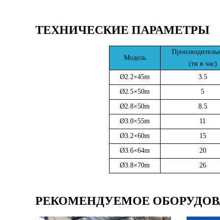
ТЕХНИЧЕСКИЕ ПАРАМЕТРЫ
Производительн
Модель
(тн в час)
Ø2.2×45m
3.5
Ø2.5×50m
5
Ø2.8×50m
8.5
Ø3.0×55m
11
Ø3.2×60m
15
Ø3.6×64m
20
Ø3.8×70m
26
РЕКОМЕНДУЕМОЕ ОБОРУДОВ