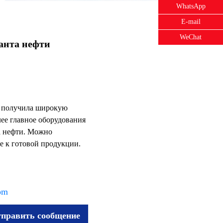
WhatsApp
E-mail
WeChat
анта нефти
и
получила широкую
лее главное оборудования
а нефти. Можно
е к готовой продукции.
om
править сообщение