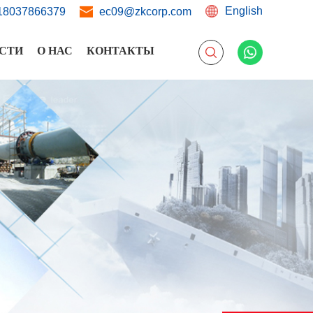
English
18037866379
ec09@zkcorp.com
СТИ
О НАС
КОНТАКТЫ