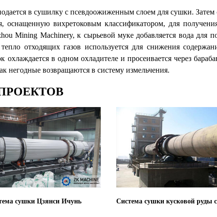
 подается в сушилку с псевдоожиженным слоем для сушки. Затем
ния, оснащенную вихретоковым классификатором, для получен
hou Mining Machinery, к сырьевой муке добавляется вода для п
 тепло отходящих газов используется для снижения содержан
 охлаждается в одном охладителе и просеивается через бараба
как негодные возвращаются в систему измельчения.
ПРОЕКТОВ
тема сушки Цзянси Ичунь