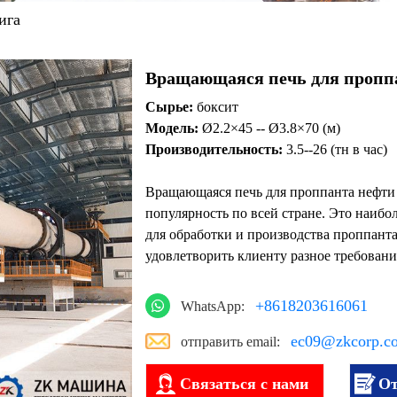
ига
Вращающаяся печь для пропп
Сырье:
боксит
Модель:
Ø2.2×45 --
Ø3.8×70 (м)
Производительность:
3.5--26 (тн в час)
Вращающаяся печь для проппанта нефт
популярность по всей стране. Это наибо
для обработки и производства проппант
удовлетворить клиенту разное требовани
+8618203616061
WhatsApp:
ec09@zkcorp.c
отправить email:
Связаться с нами
От