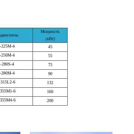
Мощность
двигатель
(кВт)
-225M-4
45
-250M-4
55
-280S-4
75
2
-280M-4
90
-315L2-6
132
-355M1-6
160
-355M4-6
200