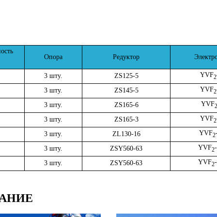
ость
Опора
Редуктор
Электро
YVF
3 шту.
ZS125-5
2
YVF
3 шту.
ZS145-5
2
YVF
3 шту.
ZS165-6
YVF
3 шту.
ZS165-3
2
YVF
3 шту.
ZL130-16
2
YVF
3 шту.
ZSY560-63
2
YVF
3 шту.
ZSY560-63
2
АНИЕ