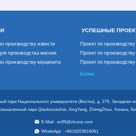
ИИ
УСПЕШНЫЕ ПРОЕ
по производству извести
Проект по производству
для производства магния
Проект по производству
по производству керамзита
Проект по производству
Более
ный парк Национального университета (Восток), д. 279, Западная 
омышленный парк Qiaoloucaizhai, XingYang, ZhengZhou, Хэнань, Ки
E-Mail : ec09@zkcorp.com
WhatsApp : +8618203616061