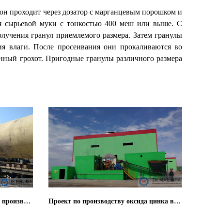
 он проходит через дозатор с марганцевым порошком и
ия сырьевой муки с тонкостью 400 меш или выше. С
олучения гранул приемлемого размера. Затем гранулы
ия влаги. После просеивания они прокаливаются во
нный грохот. Пригодные гранулы различного размера
Система сушки кусковой руды с производительностью 1 миллион в год
Проект по производству оксида цинка в Нинся Чжуннин