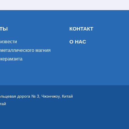
КТЫ
КОНТАКТ
О НАС
 извести
 металлического магния
 керамзита
кольцевая дорога № 3, Чжэнчжоу, Китай
тай